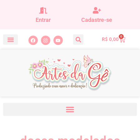
Entrar
Cadastre-se
0
R$
0,00