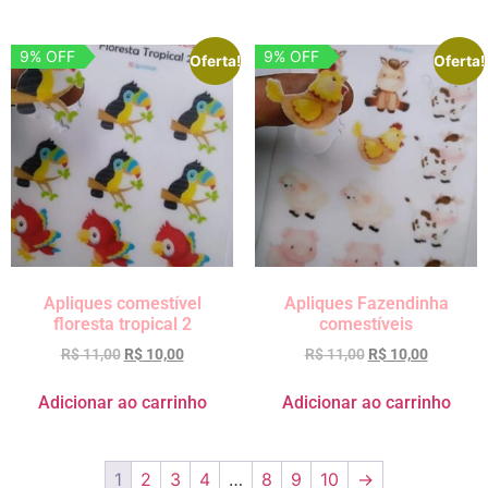
9% OFF
9% OFF
Oferta!
Oferta!
Apliques comestível
Apliques Fazendinha
floresta tropical 2
comestíveis
R$
11,00
R$
10,00
R$
11,00
R$
10,00
Adicionar ao carrinho
Adicionar ao carrinho
1
2
3
4
…
8
9
10
→