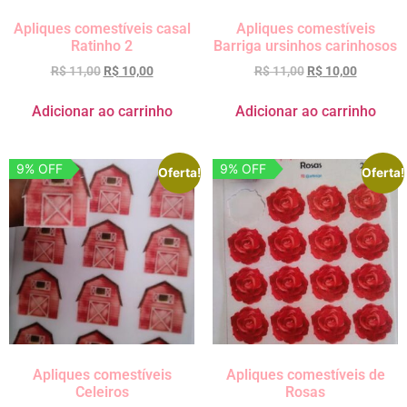
Apliques comestíveis casal
Apliques comestíveis
Ratinho 2
Barriga ursinhos carinhosos
R$
11,00
R$
10,00
R$
11,00
R$
10,00
Adicionar ao carrinho
Adicionar ao carrinho
9% OFF
9% OFF
Oferta!
Oferta!
Apliques comestíveis
Apliques comestíveis de
Celeiros
Rosas