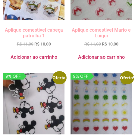
Aplique comestível cabeça
Aplique comestível Mario e
patrulha 1
Luigui
R$
11,00
R$
10,00
R$
11,00
R$
10,00
Adicionar ao carrinho
Adicionar ao carrinho
9% OFF
9% OFF
Oferta!
Oferta!