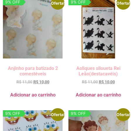
9% OFF
9% OFF
Oferta!
Oferta!
Anjinho para batizado 2
Aoliques siloueta Rei
comestéveis
Leão(destacavéis)
R$
11,00
R$
10,00
R$
11,00
R$
10,00
Adicionar ao carrinho
Adicionar ao carrinho
9% OFF
9% OFF
Oferta!
Oferta!