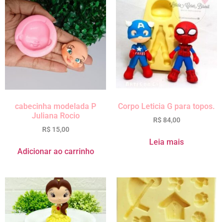
cabecinha modelada P
Corpo Leticia G para topos.
Juliana Rocio
R$
84,00
R$
15,00
Leia mais
Adicionar ao carrinho