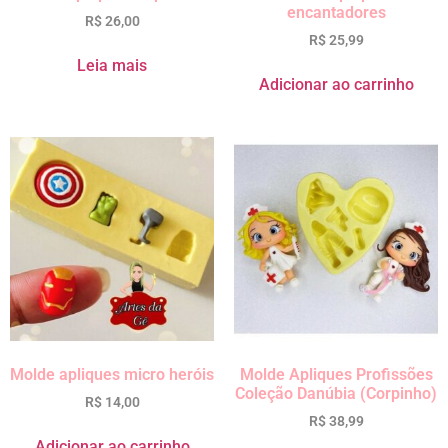
encantadores
R$
26,00
R$
25,99
Leia mais
Adicionar ao carrinho
Molde apliques micro heróis
Molde Apliques Profissões
Coleção Danúbia (Corpinho)
R$
14,00
R$
38,99
Adicionar ao carrinho