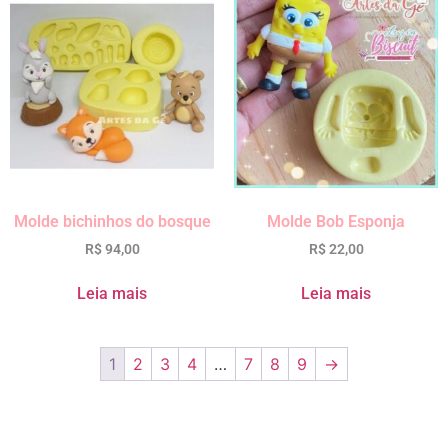
Molde bichinhos do bosque
Molde Bob Esponja
R$
94,00
R$
22,00
Leia mais
Leia mais
1
2
3
4
…
7
8
9
→