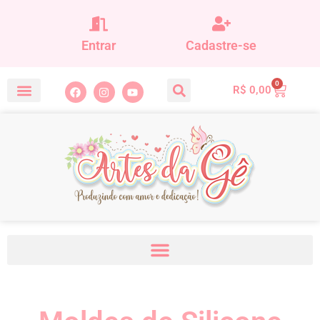
Entrar
Cadastre-se
0
R$
0,00