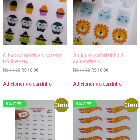
Olhos comestíveis caretas
Apliques safarizinho 2
Halloween
comestíveis
R$
11,00
R$
10,00
R$
11,00
R$
10,00
Adicionar ao carrinho
Adicionar ao carrinho
9% OFF
9% OFF
Oferta!
Oferta!