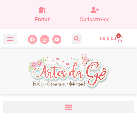
Entrar
Cadastre-se
0
R$
0,00