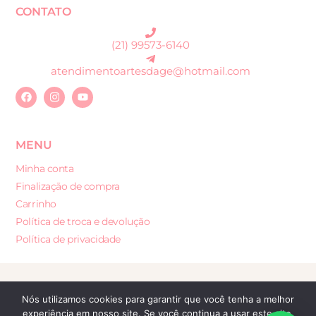
CONTATO
(21) 99573-6140
atendimentoartesdage@hotmail.com
MENU
Minha conta
Finalização de compra
Carrinho
Política de troca e devolução
Política de privacidade
Desenvolvido por: Sites e Lojas Virtuais
Nós utilizamos cookies para garantir que você tenha a melhor
experiência em nosso site. Se você continua a usar este site,