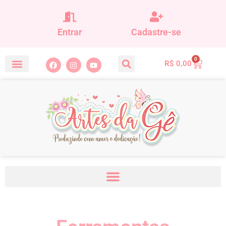
Entrar
Cadastre-se
0
R$
0,00