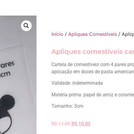
Início
/
Apliques Comestíveis
/ Apliq
Apliques comestíveis cas
Cartela de comestíveis com 4 pares pr
aplicação em doces de pasta americana 
Validade: indeterminada
Matéria prima: papel de arroz e corant
Tamanho: 3cm
R$
11,00
R$
10,00