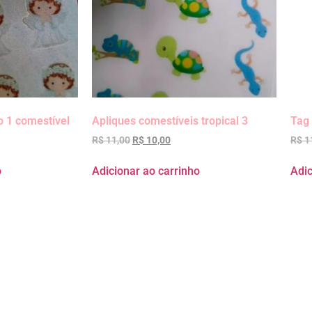
o 1 comestível
Apliques comestíveis tropical 3
Tag 
R$
11,00
R$
10,00
R$
1
o
Adicionar ao carrinho
Adic