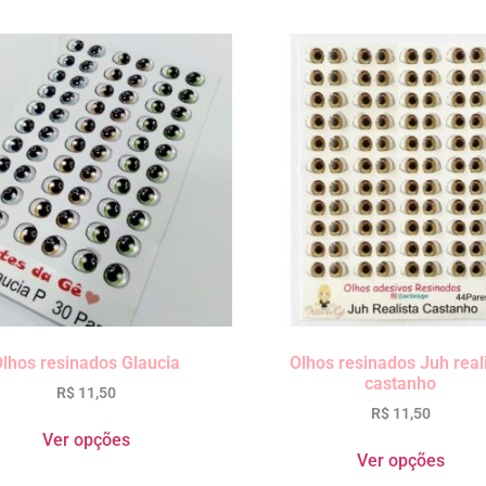
lhos resinados Glaucia
Olhos resinados Juh real
castanho
R$
11,50
R$
11,50
Ver opções
Ver opções