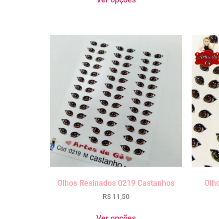
Olhos Resinados 0219 Castanhos
Olh
R$
11,50
Ver opções