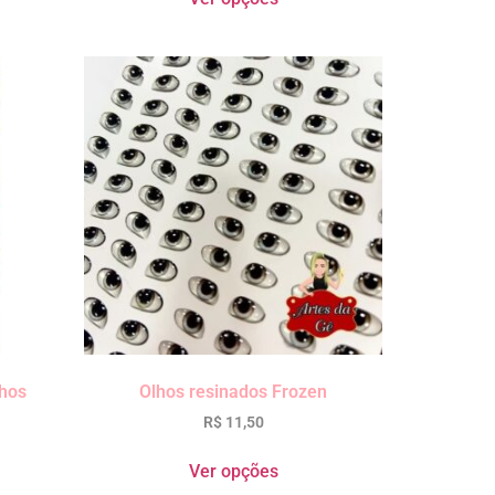
nhos
Olhos resinados Frozen
R$
11,50
Ver opções