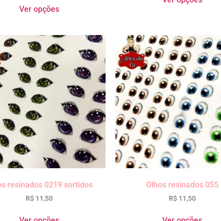
Ver opções
os resinados 0219 sortidos
Olhos resinados 055
R$
11,50
R$
11,50
Ver opções
Ver opções