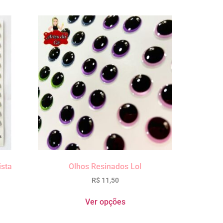
ista
Olhos Resinados Lol
R$
11,50
Ver opções