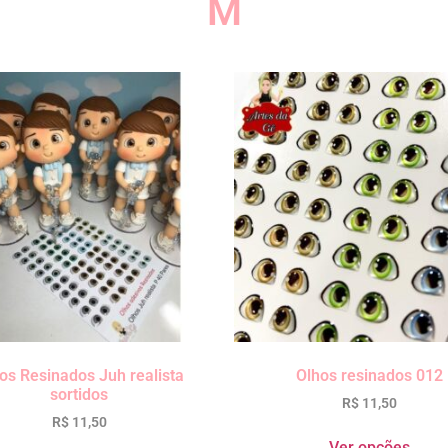
M
os Resinados Juh realista
Olhos resinados 012
sortidos
R$
11,50
R$
11,50
Ver opções