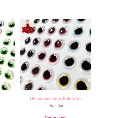
OLhos resinados Bolofofos
R$
11,50
Ver opções