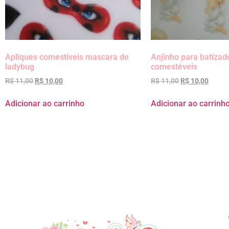
Apliques comestiveis mascara de
Anjinho para batizad
ladybug
comestéveis
R$
11,00
R$
10,00
R$
11,00
R$
10,00
Adicionar ao carrinho
Adicionar ao carrinh