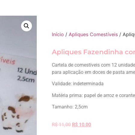
Início
/
Apliques Comestíveis
/ Apliq
Apliques Fazendinha co
Cartela de comestíveis com 12 unidade
para aplicação em doces de pasta ameri
Validade: indeterminada
Matéria prima: papel de arroz e corant
Tamanho: 2,5cm
R$
11,00
R$
10,00