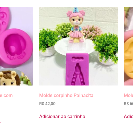
ce com
Molde corpinho Palhacita
Mold
R$
42,00
R$
6
Adicionar ao carrinho
Adic
o