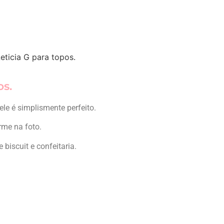
eticia G para topos.
os.
le é simplismente perfeito.
rme na foto.
biscuit e confeitaria.