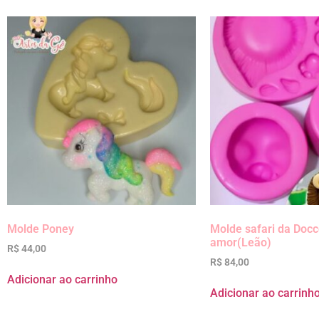
Molde Poney
Molde safari da Doc
amor(Leão)
R$
44,00
R$
84,00
Adicionar ao carrinho
Adicionar ao carrinh