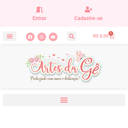
Entrar
Cadastre-se
0
R$
0,00