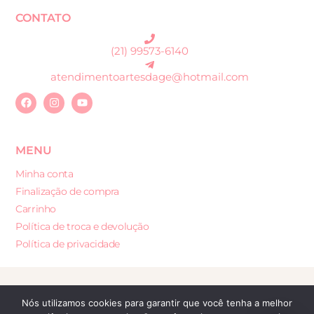
CONTATO
(21) 99573-6140
atendimentoartesdage@hotmail.com
MENU
Minha conta
Finalização de compra
Carrinho
Política de troca e devolução
Política de privacidade
Desenvolvido por: Sites e Lojas Virtuais
Nós utilizamos cookies para garantir que você tenha a melhor