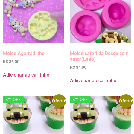
Molde Agarradinho
Molde safari da Docce com
amor(Leão)
R$
36,00
R$
84,00
Adicionar ao carrinho
Adicionar ao carrinho
8% OFF
8% OFF
Oferta!
Oferta!