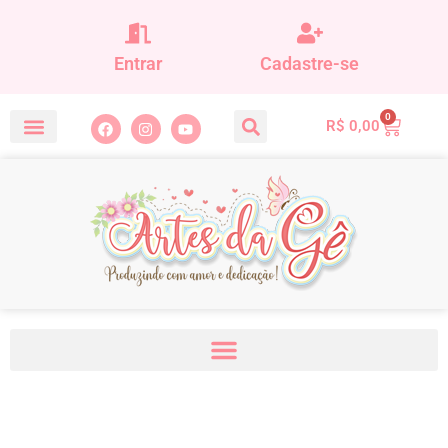
Entrar
Cadastre-se
0
R$
0,00