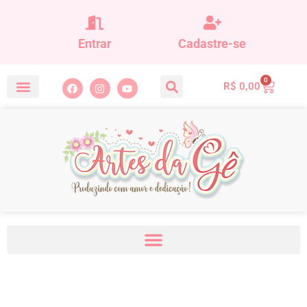
Entrar
Cadastre-se
0
R$
0,00