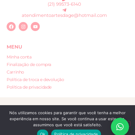
(21) 99573-6140
atendimentoartesdage@hotmail.com
MENU
Minha conta
Finalização de compra
Carrinho
Política de troca e devolução
Política de privacidade
Desenvolvido por: Sites e Lojas Virtuais
Nós utilizamos cookies para garantir que você tenha a melhor
experiência em nosso site. Se você continua a usar este site,
assumimos que você está satisfeito.
Ok
Política de privacidade