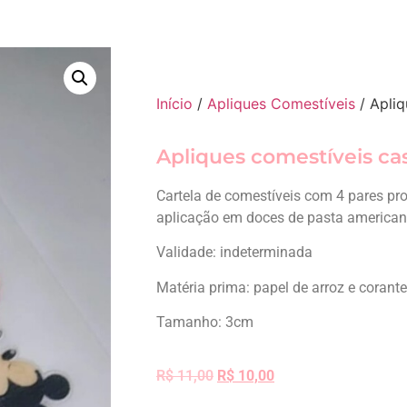
Início
/
Apliques Comestíveis
/ Apliq
Apliques comestíveis cas
Cartela de comestíveis com 4 pares pr
aplicação em doces de pasta americana 
Validade: indeterminada
Matéria prima: papel de arroz e corant
Tamanho: 3cm
R$
11,00
R$
10,00