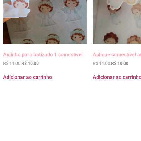
Anjinho para batizado 1 comestível
Aplique comestível a
R$
11,00
R$
10,00
R$
11,00
R$
10,00
Adicionar ao carrinho
Adicionar ao carrinh