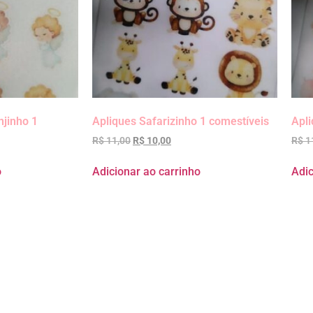
njinho 1
Apliques Safarizinho 1 comestíveis
Apl
R$
11,00
R$
10,00
R$
1
o
Adicionar ao carrinho
Adic