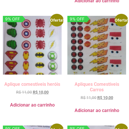
Adicionar ao carrinho
9% OFF
9% OFF
Oferta!
Oferta!
Aplique comestíveis heróis
Apliques Comestíveis
Carros
R$
11,00
R$
10,00
R$
11,00
R$
10,00
Adicionar ao carrinho
Adicionar ao carrinho
9% OFF
9% OFF