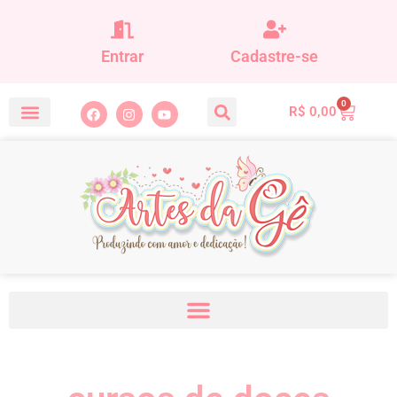
Entrar
Cadastre-se
0
R$
0,00