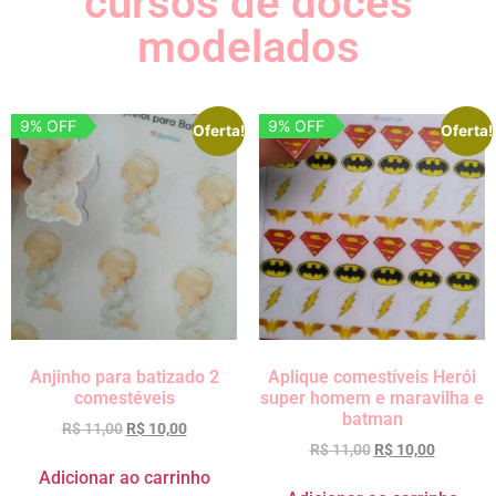
cursos de doces
modelados
9% OFF
9% OFF
Oferta!
Oferta!
Anjinho para batizado 2
Aplique comestíveis Herói
comestéveis
super homem e maravilha e
batman
R$
11,00
R$
10,00
R$
11,00
R$
10,00
Adicionar ao carrinho