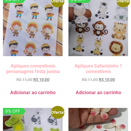
Oferta!
Oferta!
Apliques comestíveis
Apliques Safarizinho 1
personagens festa junina
comestíveis
R$
11,00
R$
10,00
R$
11,00
R$
10,00
Adicionar ao carrinho
Adicionar ao carrinho
9% OFF
Oferta!