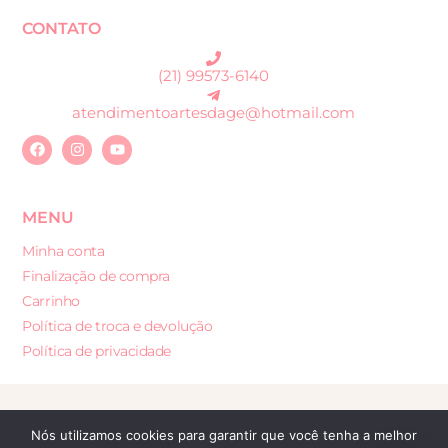
CONTATO
(21) 99573-6140
atendimentoartesdage@hotmail.com
MENU
Minha conta
Finalização de compra
Carrinho
Política de troca e devolução
Política de privacidade
Desenvolvido por: Sites e Lojas Virtuais
Nós utilizamos cookies para garantir que você tenha a melhor