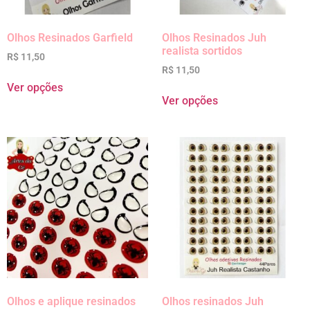
Olhos Resinados Garfield
Olhos Resinados Juh
realista sortidos
R$
11,50
R$
11,50
Ver opções
Ver opções
Olhos e aplique resinados
Olhos resinados Juh