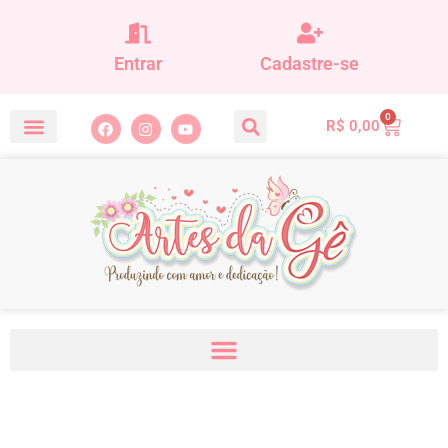
Entrar
Cadastre-se
0
R$
0,00