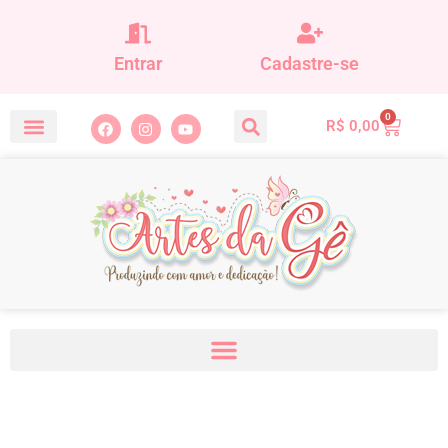
Entrar
Cadastre-se
0
R$
0,00