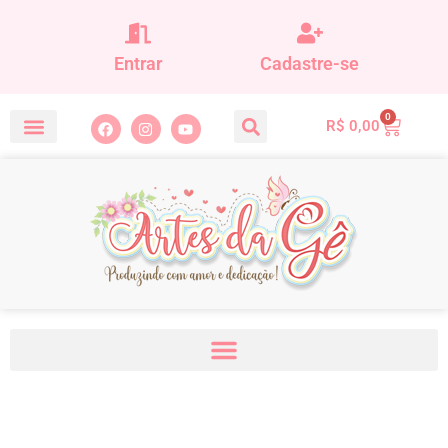
Entrar
Cadastre-se
0
R$
0,00