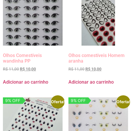
Olhos Comestíveis
Olhos comestíveis Homem
wandinha PP
aranha
R$
11,00
R$
10,00
R$
11,00
R$
10,00
Adicionar ao carrinho
Adicionar ao carrinho
9% OFF
9% OFF
Oferta!
Oferta!