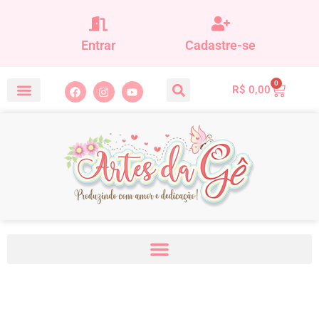
Entrar
Cadastre-se
0
R$
0,00