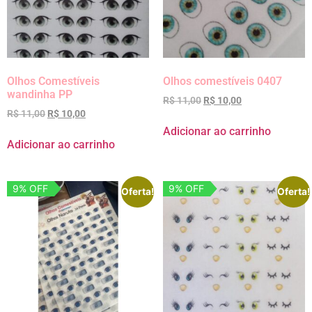
Olhos Comestíveis
Olhos comestíveis 0407
wandinha PP
R$
11,00
R$
10,00
R$
11,00
R$
10,00
Adicionar ao carrinho
Adicionar ao carrinho
9% OFF
9% OFF
Oferta!
Oferta!