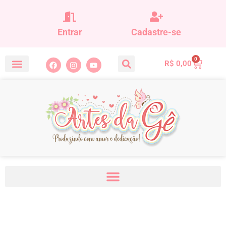
Entrar
Cadastre-se
0
R$
0,00