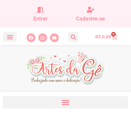
Entrar
Cadastre-se
0
R$
0,00