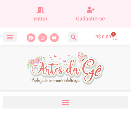
Entrar
Cadastre-se
0
R$
0,00