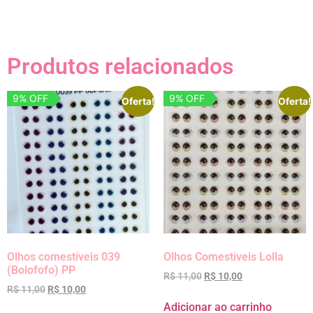
Produtos relacionados
9% OFF
9% OFF
Oferta!
Oferta!
Olhos comestíveis 039
Olhos Comestíveis Lolla
(Bolofofo) PP
R$
11,00
R$
10,00
R$
11,00
R$
10,00
Adicionar ao carrinho