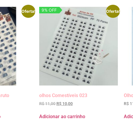
9% OFF
Oferta!
Oferta!
aruto
olhos Comestíveis 023
Olho
R$
11,00
R$
10,00
R$
1
o
Adicionar ao carrinho
Adic