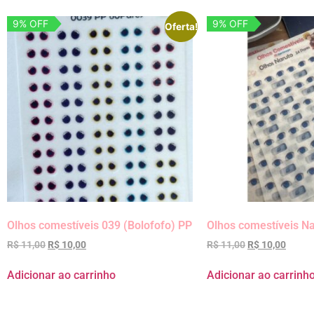
9% OFF
9% OFF
Oferta!
Olhos comestíveis 039 (Bolofofo) PP
Olhos comestíveis N
R$
11,00
R$
10,00
R$
11,00
R$
10,00
Adicionar ao carrinho
Adicionar ao carrinh