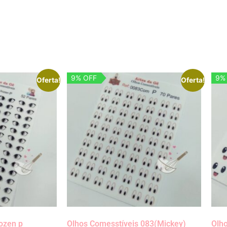
9% OFF
9%
Oferta!
Oferta!
ozen p
Olhos Comesstíveis 083(Mickey)
Olh