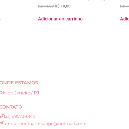
R$
11,00
R$
10,00
R$
1
o
Adicionar ao carrinho
Adic
ONDE ESTAMOS
Rio de Janeiro / RJ
CONTATO
(21) 99573-6140
atendimentoartesdage@hotmail.com