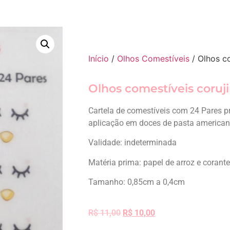
Início
/
Olhos Comestíveis
/ Olhos co
Olhos comestíveis coruj
Cartela de comestíveis com 24 Pares p
aplicação em doces de pasta americana 
Validade: indeterminada
Matéria prima: papel de arroz e corant
Tamanho: 0,85cm a 0,4cm
R$
11,00
R$
10,00