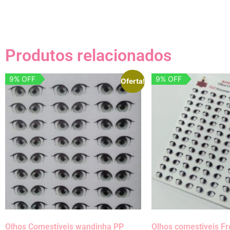
Produtos relacionados
9% OFF
9% OFF
Oferta!
Olhos Comestíveis wandinha PP
Olhos comestiveis Fr