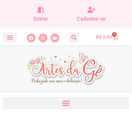
Entrar
Cadastre-se
0
R$
0,00