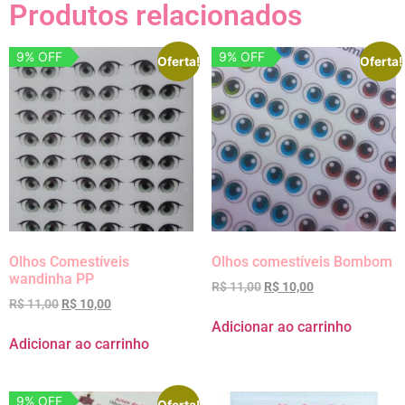
Produtos relacionados
9% OFF
9% OFF
Oferta!
Oferta!
Olhos Comestíveis
Olhos comestíveis Bombom
wandinha PP
R$
11,00
R$
10,00
R$
11,00
R$
10,00
Adicionar ao carrinho
Adicionar ao carrinho
9% OFF