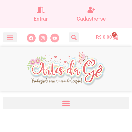
Entrar
Cadastre-se
0
R$
0,00