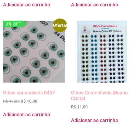
Adicionar ao carrinho
Adicionar ao carrinho
9% OFF
Oferta!
Olhos comestíveis 0407
Olhos Comestíveis Moana
Cristal
R$
11,00
R$
10,00
R$
11,00
Adicionar ao carrinho
Adicionar ao carrinho