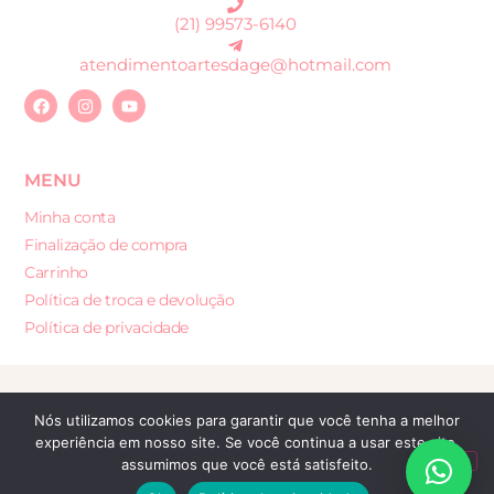
(21) 99573-6140
atendimentoartesdage@hotmail.com
MENU
Minha conta
Finalização de compra
Carrinho
Política de troca e devolução
Política de privacidade
Desenvolvido por: Sites e Lojas Virtuais
Nós utilizamos cookies para garantir que você tenha a melhor
experiência em nosso site. Se você continua a usar este site,
assumimos que você está satisfeito.