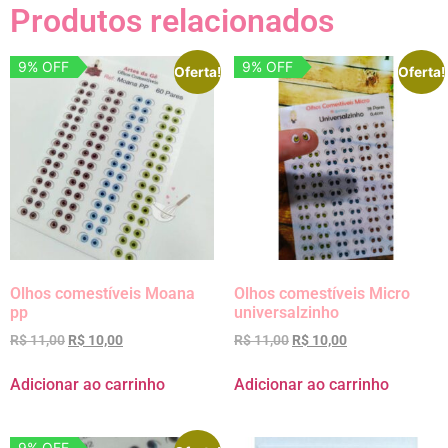
Produtos relacionados
9% OFF
9% OFF
Oferta!
Oferta!
Olhos comestíveis Moana
Olhos comestíveis Micro
pp
universalzinho
R$
11,00
R$
10,00
R$
11,00
R$
10,00
Adicionar ao carrinho
Adicionar ao carrinho
9% OFF