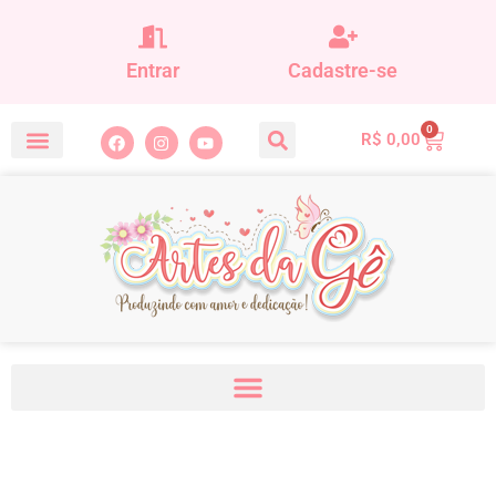
Entrar
Cadastre-se
0
R$
0,00