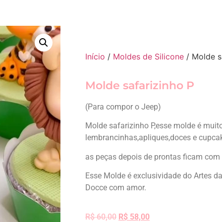
Início
/
Moldes de Silicone
/ Molde s
Molde safarizinho P
(Para compor o Jeep)
Molde safarizinho P,esse molde é muit
lembrancinhas,apliques,doces e cupca
as peças depois de prontas ficam co
Esse Molde é exclusividade do Artes d
Docce com amor.
R$
60,00
R$
58,00