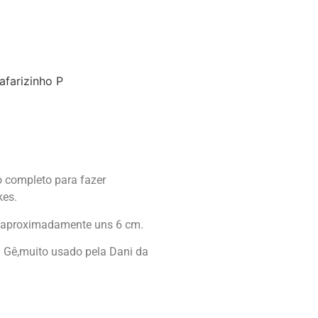
afarizinho P
o completo para fazer
kes.
m aproximadamente uns 6 cm.
a Gê,muito usado pela Dani da