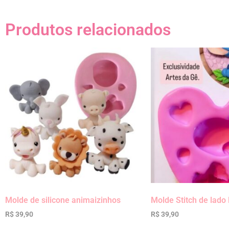
Produtos relacionados
Molde de silicone animaizinhos
Molde Stitch de lado
R$
39,90
R$
39,90