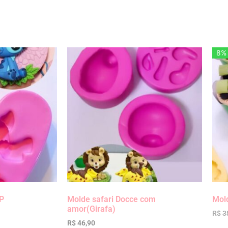
8%
 P
Molde safari Docce com
Mol
amor(Girafa)
R$
3
R$
46,90