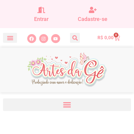
Entrar
Cadastre-se
0
R$
0,00