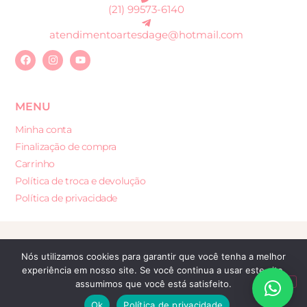
(21) 99573-6140
atendimentoartesdage@hotmail.com
MENU
Minha conta
Finalização de compra
Carrinho
Política de troca e devolução
Política de privacidade
Desenvolvido por: Sites e Lojas Virtuais
Nós utilizamos cookies para garantir que você tenha a melhor
experiência em nosso site. Se você continua a usar este site,
assumimos que você está satisfeito.
Ok
Política de privacidade