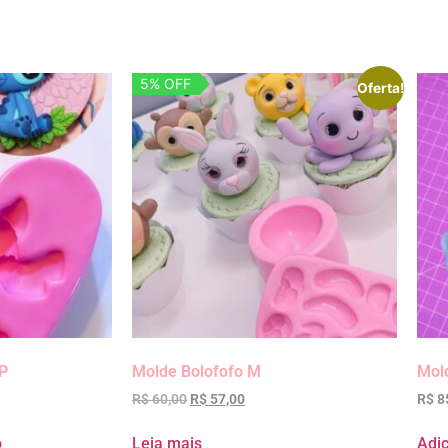
5% OFF
Oferta!
 P
Molde Bolofofo M
Mold
R$
60,00
R$
57,00
R$
8
o
Leia mais
Adic