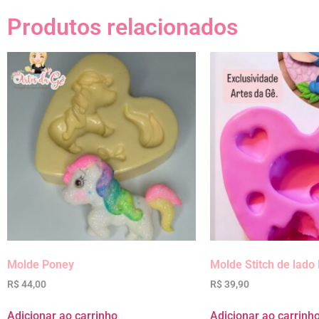
Produtos relacionados
Molde Poney
Molde Stitch de lado
R$
44,00
R$
39,90
Adicionar ao carrinho
Adicionar ao carrinh