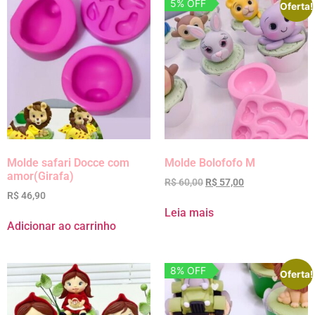
5% OFF
Oferta!
Molde safari Docce com
Molde Bolofofo M
amor(Girafa)
R$
60,00
R$
57,00
R$
46,90
Leia mais
Adicionar ao carrinho
8% OFF
Oferta!