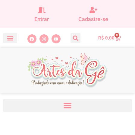
Entrar
Cadastre-se
0
R$
0,00