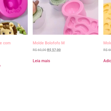
ce com
Molde Bolofofo M
Mold
R$
60,00
R$
57,00
R$
6
Leia mais
Adic
o