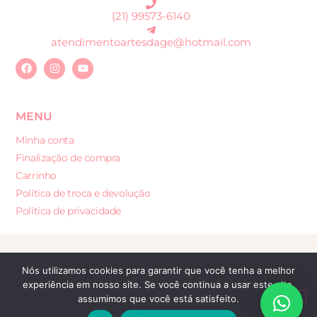
(21) 99573-6140
atendimentoartesdage@hotmail.com
MENU
Minha conta
Finalização de compra
Carrinho
Política de troca e devolução
Política de privacidade
Desenvolvido por: Sites e Lojas Virtuais
Nós utilizamos cookies para garantir que você tenha a melhor
experiência em nosso site. Se você continua a usar este site,
assumimos que você está satisfeito.