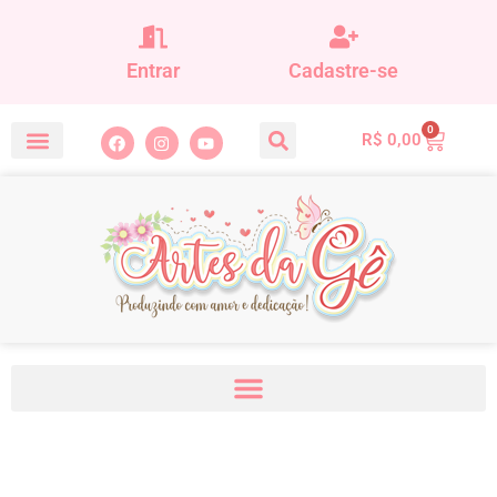
Entrar
Cadastre-se
0
R$
0,00