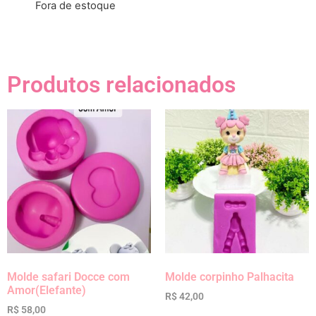
Fora de estoque
Produtos relacionados
Molde safari Docce com
Molde corpinho Palhacita
Amor(Elefante)
R$
42,00
R$
58,00