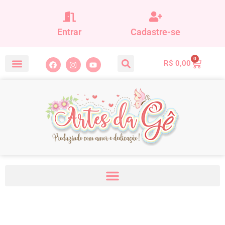
Entrar
Cadastre-se
0
R$
0,00