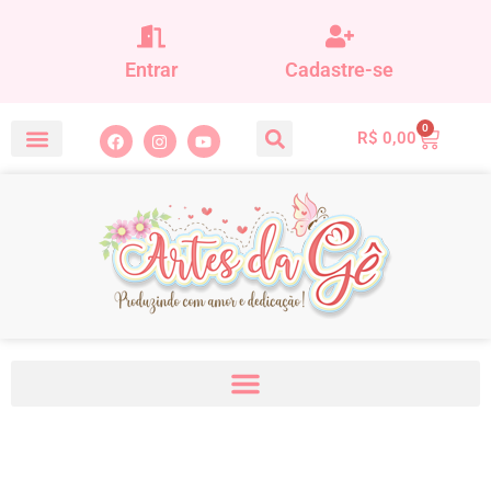
Entrar
Cadastre-se
0
R$
0,00