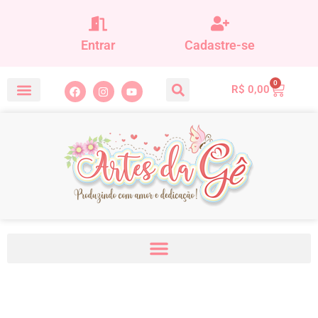
Entrar
Cadastre-se
0
R$
0,00