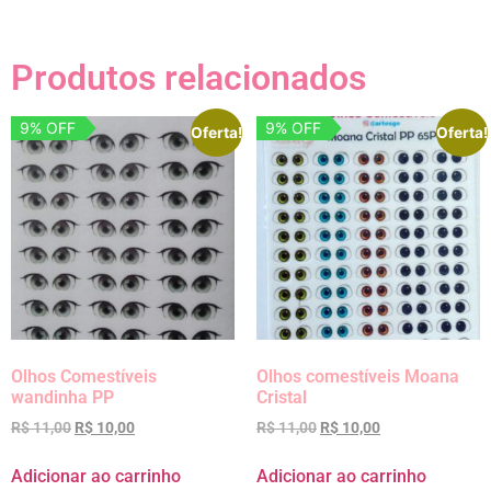
Produtos relacionados
9% OFF
9% OFF
Oferta!
Oferta!
Olhos Comestíveis
Olhos comestíveis Moana
wandinha PP
Cristal
R$
11,00
R$
10,00
R$
11,00
R$
10,00
Adicionar ao carrinho
Adicionar ao carrinho