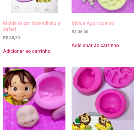
Molde micro fazendinha e
Molde Agarradinho
safari
R$
36,00
R$
38,70
Adicionar ao carrinho
Adicionar ao carrinho