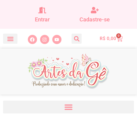
Entrar
Cadastre-se
0
R$
0,00