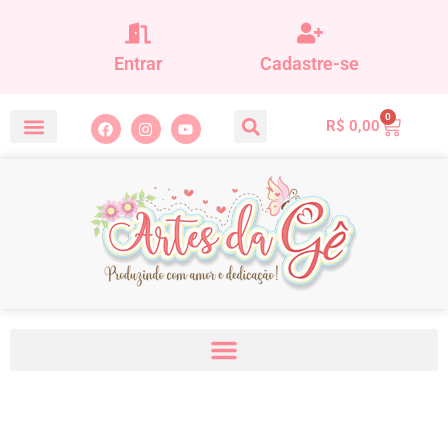
Entrar
Cadastre-se
0
R$
0,00