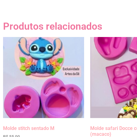
Produtos relacionados
Molde stitch sentado M
Molde safari Docce
(macaco)
R$
55,00