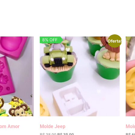
8% OFF
Oferta!
 com Amor
Molde Jeep
Mold
R$
38,00
R$
35,00
R$
6