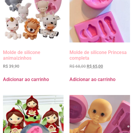
Molde de silicone
Molde de silicone Princesa
animaizinhos
completa
R$
39,90
R$
68,00
R$
65,00
Adicionar ao carrinho
Adicionar ao carrinho