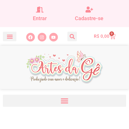
Entrar
Cadastre-se
0
R$
0,00