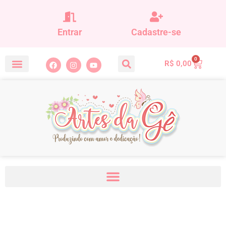
Entrar
Cadastre-se
0
R$
0,00