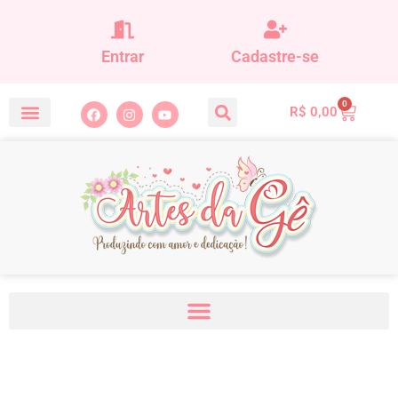
Entrar
Cadastre-se
0
R$
0,00