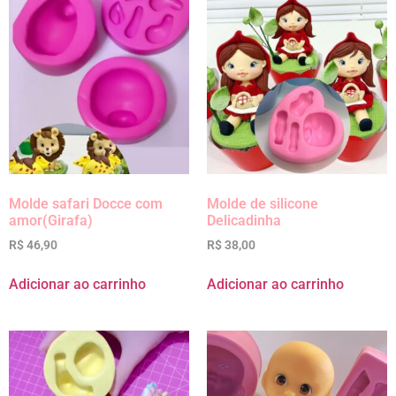
Molde safari Docce com
Molde de silicone
amor(Girafa)
Delicadinha
R$
46,90
R$
38,00
Adicionar ao carrinho
Adicionar ao carrinho