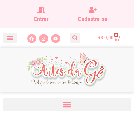
Entrar
Cadastre-se
0
R$
0,00