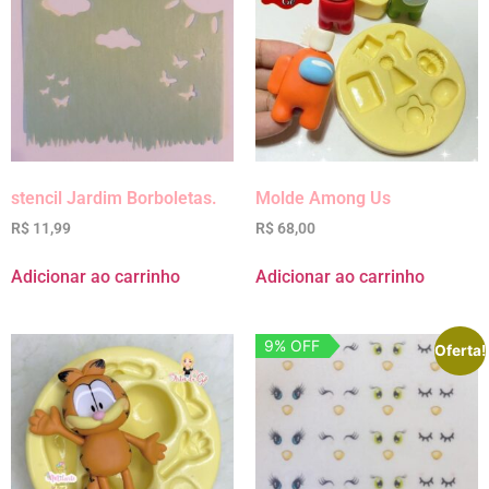
stencil Jardim Borboletas.
Molde Among Us
R$
11,99
R$
68,00
Adicionar ao carrinho
Adicionar ao carrinho
9% OFF
Oferta!