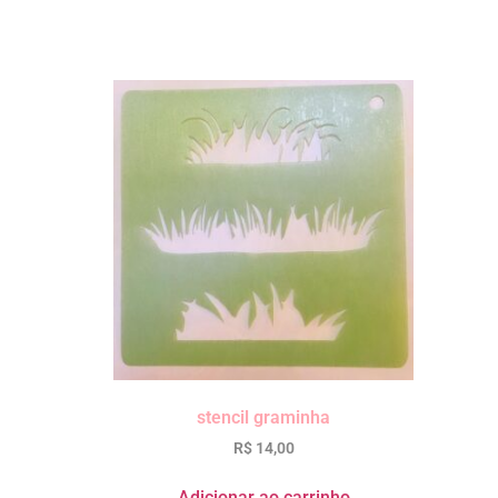
stencil graminha
R$
14,00
Adicionar ao carrinho