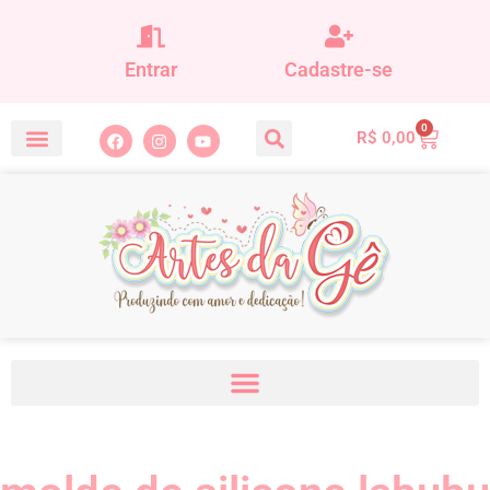
Entrar
Cadastre-se
0
R$
0,00