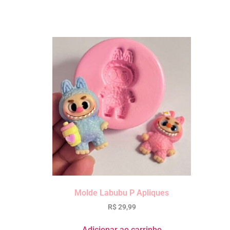
Molde Labubu P Apliques
R$
29,99
Adicionar ao carrinho