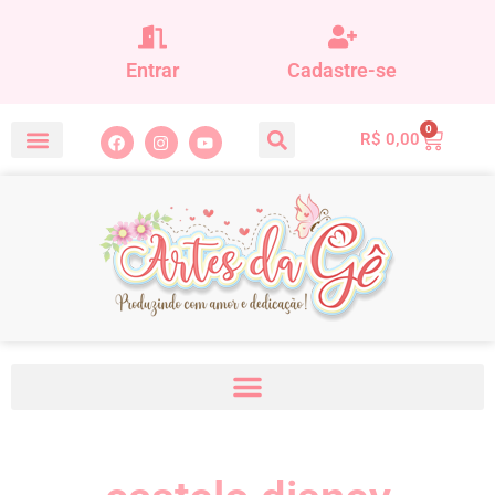
Entrar
Cadastre-se
0
R$
0,00