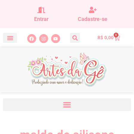
Entrar
Cadastre-se
0
R$
0,00