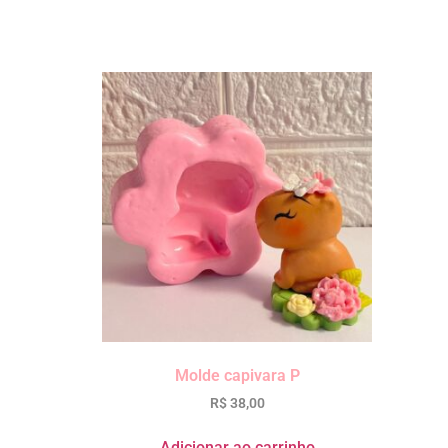
Molde capivara P
R$
38,00
Adicionar ao carrinho