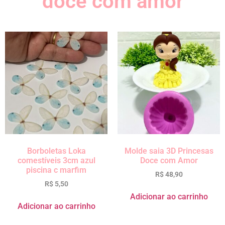
doce com amor
Borboletas Loka
Molde saia 3D Princesas
comestíveis 3cm azul
Doce com Amor
piscina c marfim
R$
48,90
R$
5,50
Adicionar ao carrinho
Adicionar ao carrinho